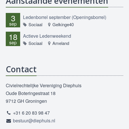
Aanstaande evenementen
3
Ledenborrel september (Openingsborrel)
sep
Sociaal
Gelkinge40
18
Actieve Ledenweekend
sep
Sociaal
Ameland
Contact
Civielrechtelijke Vereniging Diephuis
Oude Boteringestraat 18
9712 GH Groningen
+31 6 20 83 98 47
bestuur@diephuis.nl