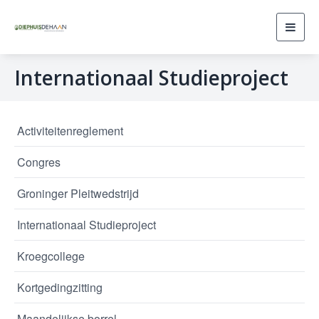
Toggl
navig
Internationaal Studieproject
Activiteitenreglement
Congres
Groninger Pleitwedstrijd
Internationaal Studieproject
Kroegcollege
Kortgedingzitting
Maandelijkse borrel