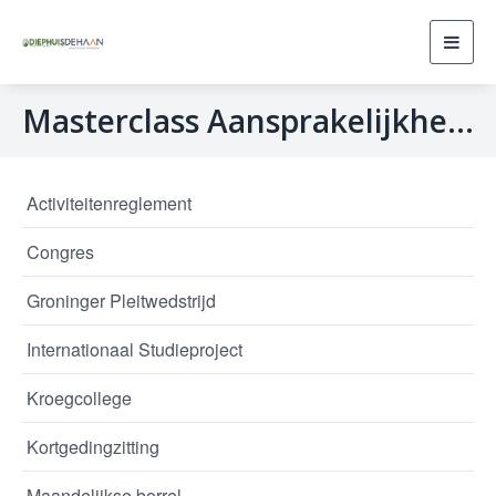
Toggl
navig
Masterclass Aansprakelijkheidsrecht
Activiteitenreglement
Congres
Groninger Pleitwedstrijd
Internationaal Studieproject
Kroegcollege
Kortgedingzitting
Maandelijkse borrel