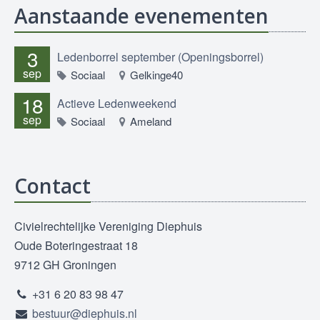
Aanstaande evenementen
3
Ledenborrel september (Openingsborrel)
sep
Sociaal
Gelkinge40
18
Actieve Ledenweekend
sep
Sociaal
Ameland
Contact
Civielrechtelijke Vereniging Diephuis
Oude Boteringestraat 18
9712 GH Groningen
+31 6 20 83 98 47
bestuur@diephuis.nl