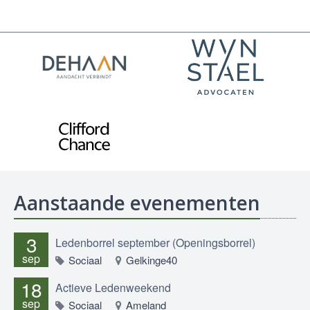
Aanstaande evenementen
3
Ledenborrel september (Openingsborrel)
sep
Sociaal
Gelkinge40
18
Actieve Ledenweekend
sep
Sociaal
Ameland