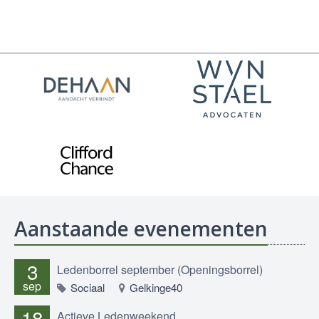
Aanstaande evenementen
3
Ledenborrel september (Openingsborrel)
sep
Sociaal
Gelkinge40
18
Actieve Ledenweekend