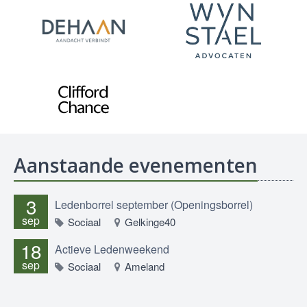
Aanstaande evenementen
3
Ledenborrel september (Openingsborrel)
sep
Sociaal
Gelkinge40
18
Actieve Ledenweekend
sep
Sociaal
Ameland