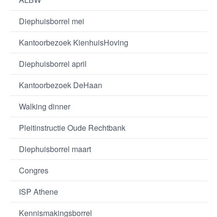
Diephuisborrel mei
Kantoorbezoek KienhuisHoving
Diephuisborrel april
Kantoorbezoek DeHaan
Walking dinner
Pleitinstructie Oude Rechtbank
Diephuisborrel maart
Congres
ISP Athene
Kennismakingsborrel