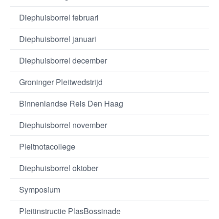
Diephuisborrel februari
Diephuisborrel januari
Diephuisborrel december
Groninger Pleitwedstrijd
Binnenlandse Reis Den Haag
Diephuisborrel november
Pleitnotacollege
Diephuisborrel oktober
Symposium
Pleitinstructie PlasBossinade