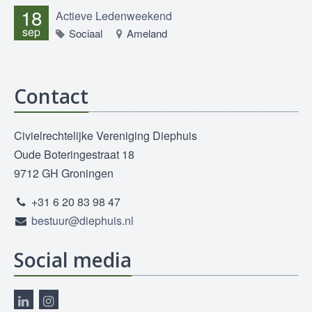
18
Actieve Ledenweekend
sep
Sociaal
Ameland
Contact
Civielrechtelijke Vereniging Diephuis
Oude Boteringestraat 18
9712 GH Groningen
+31 6 20 83 98 47
bestuur@diephuis.nl
Social media