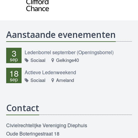
Aanstaande evenementen
3
Ledenborrel september (Openingsborrel)
sep
Sociaal
Gelkinge40
18
Actieve Ledenweekend
sep
Sociaal
Ameland
Contact
Civielrechtelijke Vereniging Diephuis
Oude Boteringestraat 18