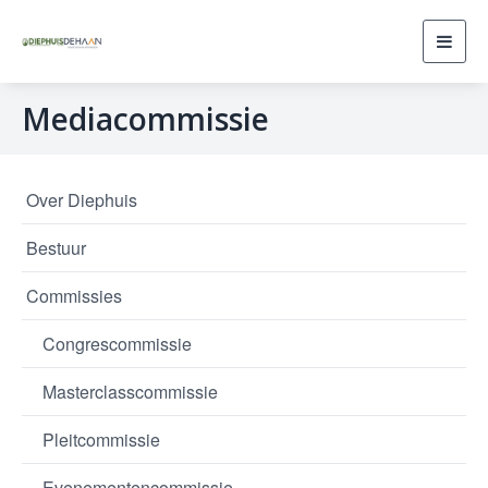
Toggl
navig
Mediacommissie
Over Diephuis
Bestuur
Commissies
Congrescommissie
Masterclasscommissie
Pleitcommissie
Evenementencommissie