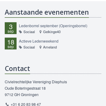
Aanstaande evenementen
3
Ledenborrel september (Openingsborrel)
sep
Sociaal
Gelkinge40
18
Actieve Ledenweekend
sep
Sociaal
Ameland
Contact
Civielrechtelijke Vereniging Diephuis
Oude Boteringestraat 18
9712 GH Groningen
+31 6 20 83 98 47