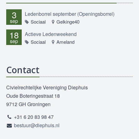
3
Ledenborrel september (Openingsborrel)
sep
Sociaal
Gelkinge40
18
Actieve Ledenweekend
sep
Sociaal
Ameland
Contact
Civielrechtelijke Vereniging Diephuis
Oude Boteringestraat 18
9712 GH Groningen
+31 6 20 83 98 47
bestuur@diephuis.nl