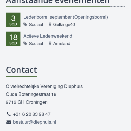
Aanstaande evenementen
3
Ledenborrel september (Openingsborrel)
sep
Sociaal
Gelkinge40
18
Actieve Ledenweekend
sep
Sociaal
Ameland
Contact
Civielrechtelijke Vereniging Diephuis
Oude Boteringestraat 18
9712 GH Groningen
+31 6 20 83 98 47
bestuur@diephuis.nl