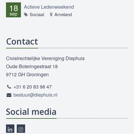
18
Actieve Ledenweekend
sep
Sociaal
Ameland
Contact
Civielrechtelijke Vereniging Diephuis
Oude Boteringestraat 18
9712 GH Groningen
+31 6 20 83 98 47
bestuur@diephuis.nl
Social media