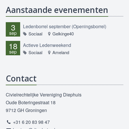
Aanstaande evenementen
3
Ledenborrel september (Openingsborrel)
sep
Sociaal
Gelkinge40
18
Actieve Ledenweekend
sep
Sociaal
Ameland
Contact
Civielrechtelijke Vereniging Diephuis
Oude Boteringestraat 18
9712 GH Groningen
+31 6 20 83 98 47