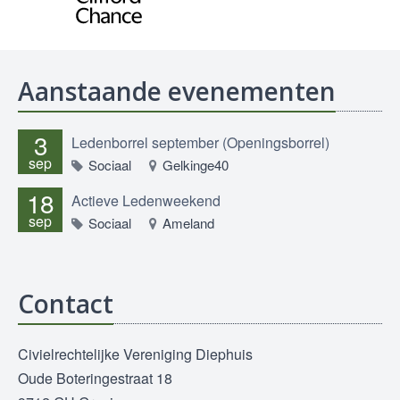
Aanstaande evenementen
3
Ledenborrel september (Openingsborrel)
sep
Sociaal
Gelkinge40
18
Actieve Ledenweekend
sep
Sociaal
Ameland
Contact
Civielrechtelijke Vereniging Diephuis
Oude Boteringestraat 18