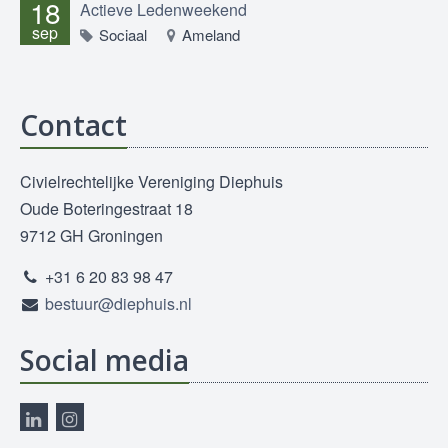
18
Actieve Ledenweekend
sep
Sociaal
Ameland
Contact
Civielrechtelijke Vereniging Diephuis
Oude Boteringestraat 18
9712 GH Groningen
+31 6 20 83 98 47
bestuur@diephuis.nl
Social media