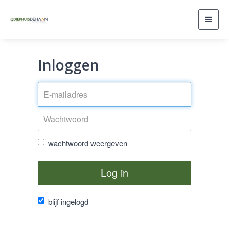
Toggl
navig
Inloggen
wachtwoord weergeven
Log in
blijf ingelogd