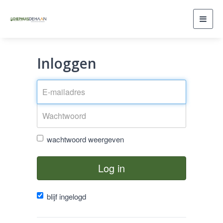
Toggl
navig
Inloggen
wachtwoord weergeven
Log in
blijf ingelogd