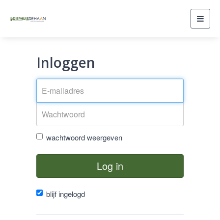
Toggl
navig
Inloggen
wachtwoord weergeven
Log in
blijf ingelogd