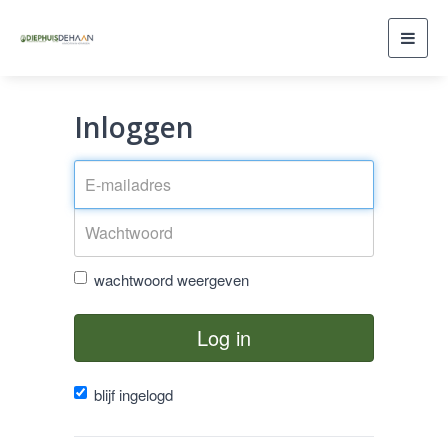
Toggl
navig
Inloggen
wachtwoord weergeven
Log in
blijf ingelogd