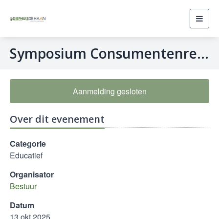
Toggl
navig
Symposium Consumentenrecht
Aanmelding gesloten
Over dit evenement
Categorie
Educatief
Organisator
Bestuur
Datum
13 okt 2025