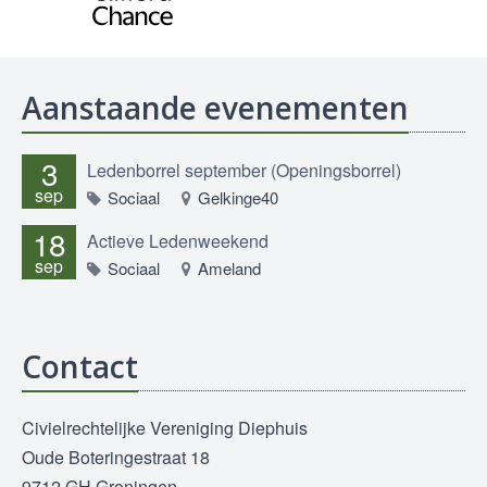
Aanstaande evenementen
3
Ledenborrel september (Openingsborrel)
sep
Sociaal
Gelkinge40
18
Actieve Ledenweekend
sep
Sociaal
Ameland
Contact
Civielrechtelijke Vereniging Diephuis
Oude Boteringestraat 18
9712 GH Groningen